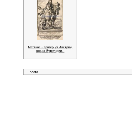
Маттиас - эрцгерцог Австрии,
герцог Бургундии...
1 всего