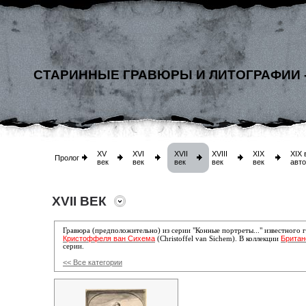
СТАРИННЫЕ ГРАВЮРЫ И ЛИТОГРАФИИ 
XV
XVI
XVII
XVIII
XIX
XIX 
Пролог
век
век
век
век
век
авт
XVII ВЕК
Гравюра (предположительно) из серии "Конные портреты..." известного 
Кристоффеля ван Сихема
Британ
(Christoffel van Sichem). В коллекции
серии.
<< Все категории