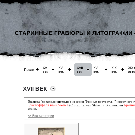
СТАРИННЫЕ ГРАВЮРЫ И ЛИТОГРАФИИ 
XV
XVI
XVII
XVIII
XIX
XIX 
Пролог
век
век
век
век
век
авт
XVII ВЕК
Гравюра (предположительно) из серии "Конные портреты..." известного 
Кристоффеля ван Сихема
Британ
(Christoffel van Sichem). В коллекции
серии.
<< Все категории