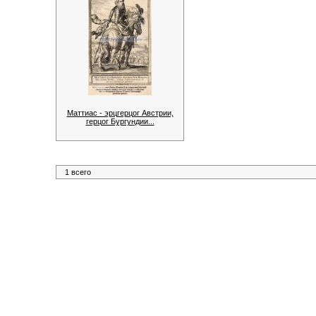
Маттиас - эрцгерцог Австрии,
герцог Бургундии...
1 всего