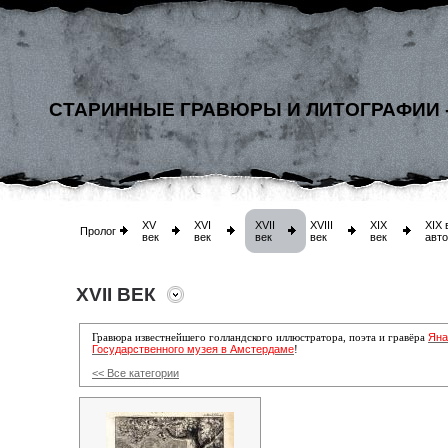
СТАРИННЫЕ ГРАВЮРЫ И ЛИТОГРАФИИ 
XV
XVI
XVII
XVIII
XIX
XIX 
Пролог
век
век
век
век
век
авт
XVII ВЕК
Яна
Гравюра известнейшего голландского
иллюстратора, поэта и гравёра
Государственного музея в Амстердаме
!
<< Все категории