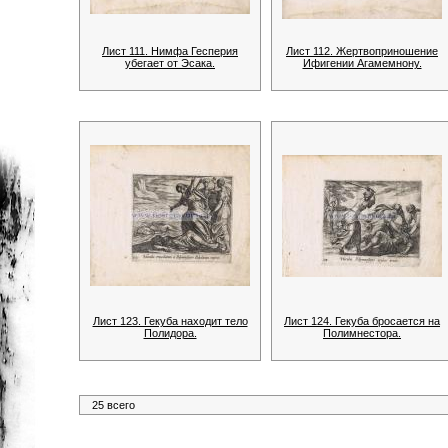
Лист 111. Нимфа Гесперия
Лист 112. Жертвоприношение
убегает от Эсака.
Ифигении Агамемнону.
Лист 123. Гекуба находит тело
Лист 124. Гекуба бросается на
Полидора.
Полимнестора.
25 всего