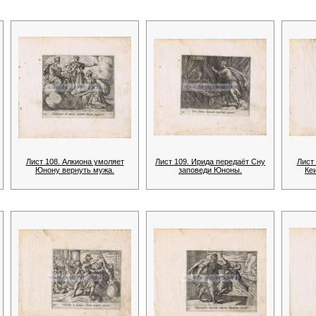
Лист 108. Алкиона умоляет
Лист 109. Ирида передаёт Сну
Лист
Юнону вернуть мужа.
заповеди Юноны.
Ке