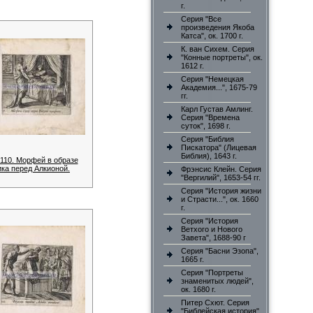
г.
Серия "Все
произведения Якоба
Катса", ок. 1700 г.
К. ван Сихем. Серия
"Конные портреты", ок.
1612 г.
Серия "Немецкая
Академия...", 1675-79
гг.
Карл Густав Амлинг.
Серия "Времена
суток", 1698 г.
Серия "Библия
Пискатора" (Лицевая
Библия), 1643 г.
 110. Морфей в образе
ика перед Алкионой.
Фрэнсис Клейн. Серия
"Вергилий", 1653-54 гг.
Серия "История жизни
и Страсти...", ок. 1660
г.
Серия "История
Ветхого и Нового
Завета", 1688-90 г
Серия "Басни Эзопа",
1665 г.
Серия "Портреты
знаменитых людей",
ок. 1680 г.
Питер Схют. Серия
"Библейская история"