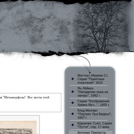
Маттеус Мериан Ст.
Серия "Приятные
очертания" 1624
Ян Лёйкен.
"Нападение льва на
лагерь", 1682 г.
ия "Метаморфозы"
. Все листы этой
Серия "Изображения
Храма Муз...", 1655 г.
Клод Меллан.
"Портрет Луи Беррье",
1667 г.
Корнелис Схют. Серия
"Путти", сер. 17 века
Антонио Темпеста.