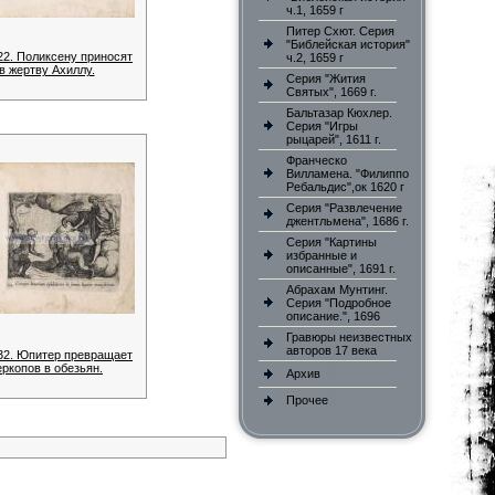
ч.1, 1659 г
Питер Схют. Серия
"Библейская история"
22. Поликсену приносят
ч.2, 1659 г
в жертву Ахиллу.
Серия "Жития
Святых", 1669 г.
Бальтазар Кюхлер.
Серия "Игры
рыцарей", 1611 г.
Франческо
Вилламена. "Филиппо
Ребальдис",ок 1620 г
Серия "Развлечение
джентльмена", 1686 г.
Серия "Картины
избранные и
описанные", 1691 г.
Абрахам Мунтинг.
Серия "Подробное
описание.", 1696
Гравюры неизвестных
авторов 17 века
32. Юпитер превращает
еркопов в обезьян.
Архив
Прочее