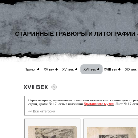
СТАРИННЫЕ ГРАВЮРЫ И ЛИТОГРАФИИ 
Пролог
XV век
XVI век
XVII век
XVIII век
XIX век
XVII ВЕК
Серия офортов, выполненных
известным итальянским живописцем и гра
Британского музея
серии, кроме № 17, есть в коллекции
. Лист № 17 ест
<< Все категории