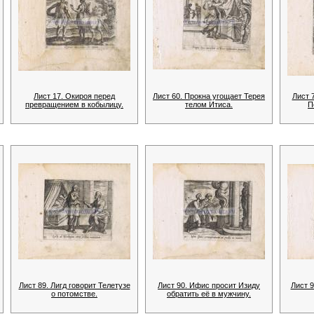
Лист 17. Окироя перед
Лист 60. Прокна угощает Терея
Лист 
превращением в кобылицу.
телом Итиса.
П
Лист 89. Лигд говорит Телетузе
Лист 90. Ифис просит Изиду
Лист 
о потомстве.
обратить её в мужчину.