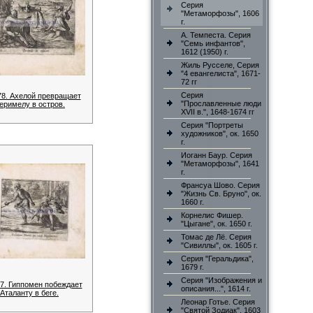
Серия
"Метаморфозы", 1606
г.
А. Темпеста. Серия
"Семь инфантов",
1612 (1950) г.
Жиль Русселе, Серия
"4 евангелиста", 1671-
72 гг
Серия
78. Ахелой превращает
"Прославленные люди
еримелу в остров.
XVII в.", 1648-1674 гг
Серия "Портреты
художников", ок. 1650
г.
Иоганн Баур. Серия
"Метаморфозы", 1641
г.
Франсуа Шово. Серия
"Жизнь Св. Бруно", ок.
1660 г.
Корнелис Фишер.
"Цыгане", ок. 1650 г.
Томас де Лё. Серия
"Сивиллы", ок. 1605 г.
Серия "Геральдика",
1679 г.
Серия "Изображения и
97. Гиппомен побеждает
описания...", 1614 г.
Аталанту в беге.
Леонар Готье. Серия
"Святой Зодиак", 1603