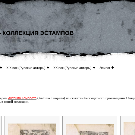
- КОЛЛЕКЦИЯ ЭСТАМПОВ
XIX век (Русские авторы)
XX век (Русские авторы)
Эпилог
Антонио Темпеста
вёром
(Antonio Tempesta) по сюжетам бессмертного произведения Овид
ь в нашей коллекции.