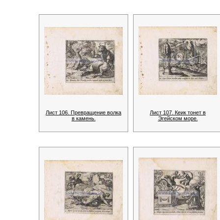
Лист 106. Превращение волка
Лист 107. Кеик тонет в
в камень.
Эгейском море.