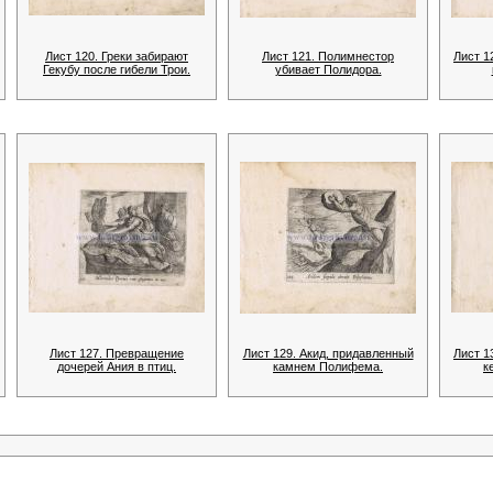
Лист 120. Греки забирают
Лист 121. Полимнестор
Лист 1
Гекубу после гибели Трои.
убивает Полидора.
Лист 127. Превращение
Лист 129. Акид, придавленный
Лист 1
дочерей Ания в птиц.
камнем Полифема.
к