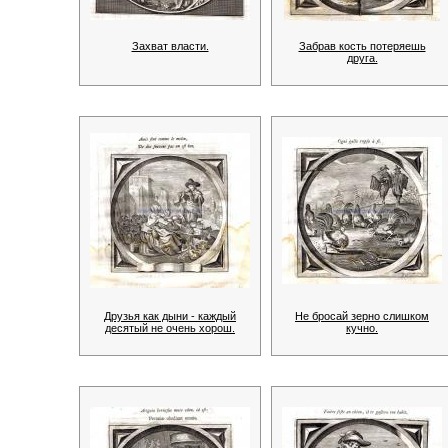
Захват власти.
Забрав кость потеряешь
друга.
Друзья как дыни - каждый
Не бросай зерно слишком
десятый не очень хорош.
кучно.