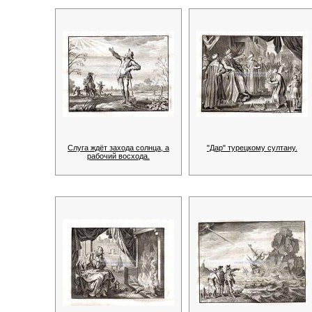
Слуга ждёт захода солнца, а
"Дар" турецкому султану.
рабочий восхода.