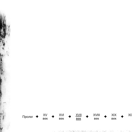
XV
XVI
XVII
XVIII
XIX
XI
Пролог
век
век
век
век
век