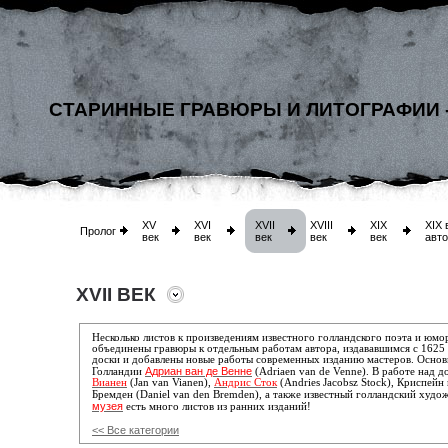
СТАРИННЫЕ ГРАВЮРЫ И ЛИТОГРАФИИ 
XV
XVI
XVII
XVIII
XIX
XIX 
Пролог
век
век
век
век
век
авт
XVII ВЕК
Несколько листов к произведениям известного голландского поэта и юм
объединены гравюры к отдельным работам автора, издававшимся с 1625 
доски и добавлены новые работы современных изданию мастеров. Основ
Адриан ван де Венне
Голландии
(Adriaen van de Venne). В работе над 
Вианен
(Jan van Vianen),
Андрис Сток
(Andries Jacobsz Stock),
Криспейн 
Бремден (Daniel van den Bremden), а также известный голландский худ
музея
есть много листов из ранних изданий!
<< Все категории