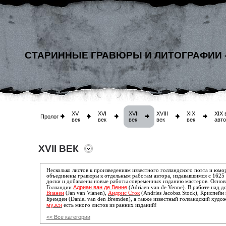
СТАРИННЫЕ ГРАВЮРЫ И ЛИТОГРАФИИ 
XV
XVI
XVII
XVIII
XIX
XIX 
Пролог
век
век
век
век
век
авт
XVII ВЕК
Несколько листов к произведениям известного голландского поэта и юм
объединены гравюры к отдельным работам автора, издававшимся с 1625 
доски и добавлены новые работы современных изданию мастеров. Основ
Адриан ван де Венне
Голландии
(Adriaen van de Venne). В работе над 
Вианен
(Jan van Vianen),
Андрис Сток
(Andries Jacobsz Stock),
Криспейн 
Бремден (Daniel van den Bremden), а также известный голландский худ
музея
есть много листов из ранних изданий!
<< Все категории