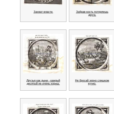
Захват власти.
Забрав кость потеряешь
друга.
Друзья как дыни - каждый
Не бросай зерно слишком
десятый не очень хорош.
кучно.