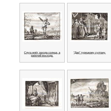
Слуга ждёт захода солнца, а
"Дар" турецкому султану.
рабочий восхода.