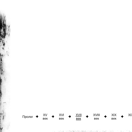
XV
XVI
XVII
XVIII
XIX
XI
Пролог
век
век
век
век
век