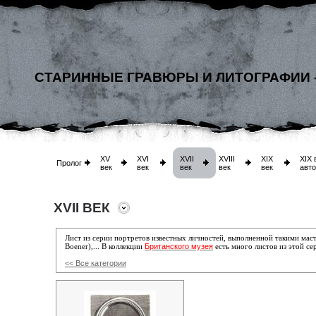
СТАРИННЫЕ ГРАВЮРЫ И ЛИТОГРАФИИ 
XV
XVI
XVII
XVIII
XIX
XIX 
Пролог
век
век
век
век
век
авт
XVII ВЕК
Лист из серии портретов известных личностей, выполненной
такими мас
Британского музея
Boener),... В коллекции
есть много листов из этой се
<< Все категории