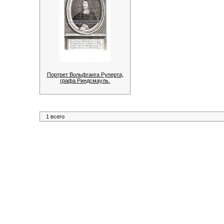
Портрет Вольфганга Руперта,
графа Риндсмауль.
1 всего