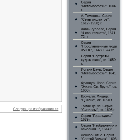
Серия
"Метаморфозы", 1606
г.
А. Темпеста. Серия
"Семь инфантов",
1612 (1950) г.
Жиль Русселе, Серия
"4 евангелиста", 1671-
72 гг
Серия
"Прославленные люди
XVII в.", 1648-1674 гг
Серия "Портреты
художников", ок. 1650
г.
Иоганн Баур. Серия
"Метаморфозы", 1641
г.
Франсуа Шово. Серия
"Жизнь Св. Бруно", ок.
1660 г.
Корнелис Фишер.
"Цыгане", ок. 1650 г.
Томас де Лё. Серия
Следующее изображение >>
"Сивиллы", ок. 1605 г.
Серия "Геральдика",
1679 г.
Серия "Изображения и
описания...", 1614 г.
Леонар Готье. Серия
"Святой Зодиак", 1603