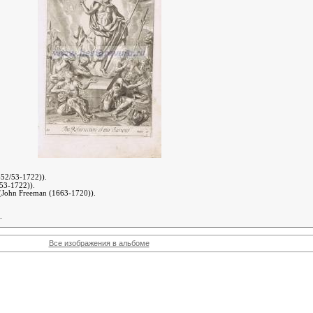
652/53-1722))
.
/53-1722))
.
John Freeman (1663-1720))
.
.
Все изображения в альбоме