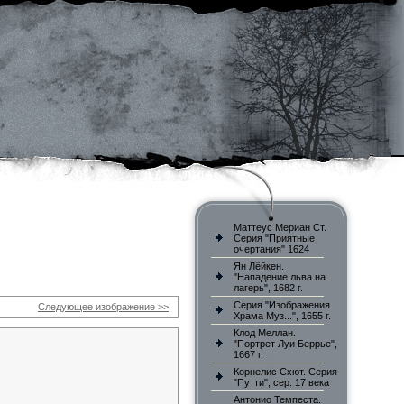
Маттеус Мериан Ст.
Серия "Приятные
очертания" 1624
Ян Лёйкен.
"Нападение льва на
лагерь", 1682 г.
Серия "Изображения
Следующее изображение >>
Храма Муз...", 1655 г.
Клод Меллан.
"Портрет Луи Беррье",
1667 г.
Корнелис Схют. Серия
"Путти", сер. 17 века
Антонио Темпеста.