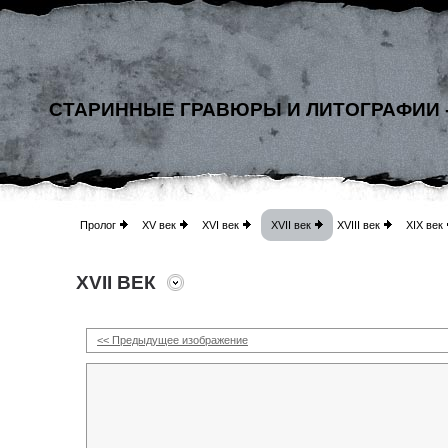
СТАРИННЫЕ ГРАВЮРЫ И ЛИТОГРАФИИ 
Пролог
XV век
XVI век
XVII век
XVIII век
XIX век
XVII ВЕК
<< Предыдущее изображение