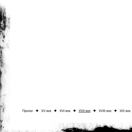
Пролог
XV век
XVI век
XVII век
XVIII век
XIX век