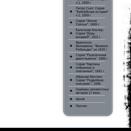
ч.1, 1659 г
Питер Схют. Серия
"Библейская история"
ч.2, 1659 г
Серия "Жития
Святых", 1669 г.
Бальтазар Кюхлер.
Серия "Игры
рыцарей", 1611 г.
Франческо
Вилламена. "Филиппо
Ребальдис",ок 1620 г
Серия "Развлечение
джентльмена", 1686 г.
Серия "Картины
избранные и
описанные", 1691 г.
Абрахам Мунтинг.
Серия "Подробное
описание.", 1696
Гравюры неизвестных
авторов 17 века
Архив
Прочее