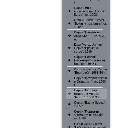
г.
Серия "Все
произведения Якоба
Катса", ок. 1700 г.
К. ван Сихем. Серия
"Конные портреты", ок.
1612 г.
Серия "Немецкая
Академия...", 1675-79
гг.
Карл Густав Амлинг.
Серия "Времена
суток", 1698 г.
Серия "Библия
Пискатора" (Лицевая
Библия), 1643 г.
Фрэнсис Клейн. Серия
"Вергилий", 1653-54 гг.
Серия "История жизни
и Страсти...", ок. 1660
г.
Серия "История
Ветхого и Нового
Завета", 1688-90 г
Серия "Басни Эзопа",
1665 г.
Серия "Портреты
знаменитых людей",
ок. 1680 г.
Питер Схют. Серия
"Библейская история"