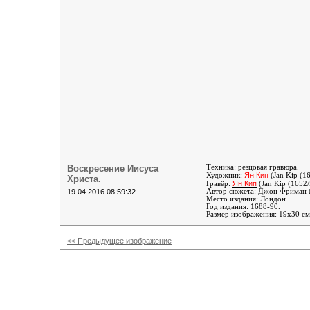
Воскресение Иисуса
Техника: резцовая гравюра.
Ян Кип
Художник:
(Jan Kip (1
Христа.
Ян Кип
Гравёр:
(Jan Kip (1652
19.04.2016 08:59:32
Автор сюжета:
Джон Фриман (
Место издания: Лондон.
Год издания: 1688-90.
Размер изображения: 19х30 см
<< Предыдущее изображение