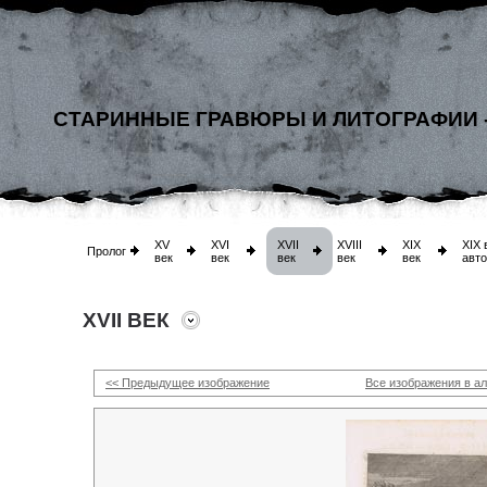
СТАРИННЫЕ ГРАВЮРЫ И ЛИТОГРАФИИ 
XV
XVI
XVII
XVIII
XIX
XIX 
Пролог
век
век
век
век
век
авт
XVII ВЕК
<< Предыдущее изображение
Все изображения в а