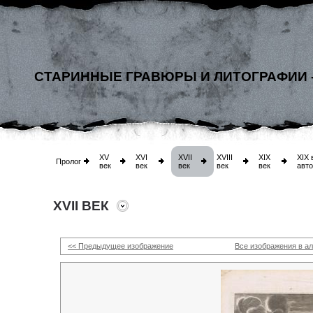
СТАРИННЫЕ ГРАВЮРЫ И ЛИТОГРАФИИ 
XV
XVI
XVII
XVIII
XIX
XIX 
Пролог
век
век
век
век
век
авт
XVII ВЕК
<< Предыдущее изображение
Все изображения в а