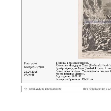
Разгром
Техника: резцовая гравюра.
Художник:
Фредерик Хофе (Frederick Hendrik
Мидианитян.
Гравёр:
Фредерик Хофе (Frederick Hendrik va
Автор сюжета:
Джон Фриман (John Freeman 
19.04.2016
Место издания: Лондон.
07:46:55
Год издания: 1688-90.
Размер изображения: 19х30 см.
<< Предыдущее изображение
Все изображения в а