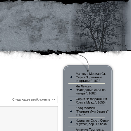
Маттеус Мериан Ст.
Серия "Приятные
очертания" 1624
Ян Лёйкен.
"Нападение льва на
лагерь", 1682 г.
Серия "Изображения
Следующее изображение >>
Храма Муз...", 1655 г.
Клод Меллан.
"Портрет Луи Беррье",
1667 г.
Корнелис Схют. Серия
"Путти", сер. 17 века
Антонио Темпеста.