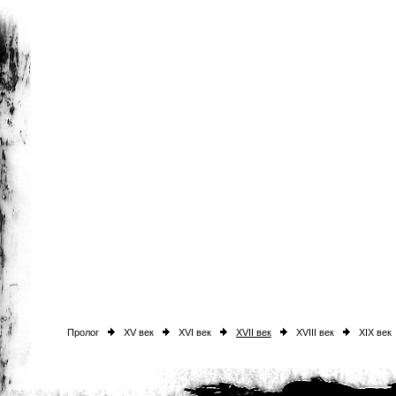
Пролог
XV век
XVI век
XVII век
XVIII век
XIX век