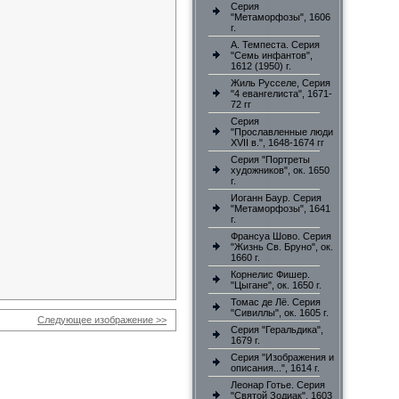
Серия
"Метаморфозы", 1606
г.
А. Темпеста. Серия
"Семь инфантов",
1612 (1950) г.
Жиль Русселе, Серия
"4 евангелиста", 1671-
72 гг
Серия
"Прославленные люди
XVII в.", 1648-1674 гг
Серия "Портреты
художников", ок. 1650
г.
Иоганн Баур. Серия
"Метаморфозы", 1641
г.
Франсуа Шово. Серия
"Жизнь Св. Бруно", ок.
1660 г.
Корнелис Фишер.
"Цыгане", ок. 1650 г.
Томас де Лё. Серия
"Сивиллы", ок. 1605 г.
Следующее изображение >>
Серия "Геральдика",
1679 г.
Серия "Изображения и
описания...", 1614 г.
Леонар Готье. Серия
"Святой Зодиак", 1603