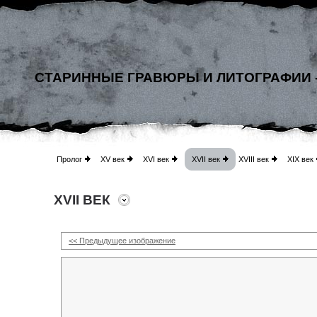
СТАРИННЫЕ ГРАВЮРЫ И ЛИТОГРАФИИ 
Пролог
XV век
XVI век
XVII век
XVIII век
XIX век
XVII ВЕК
<< Предыдущее изображение