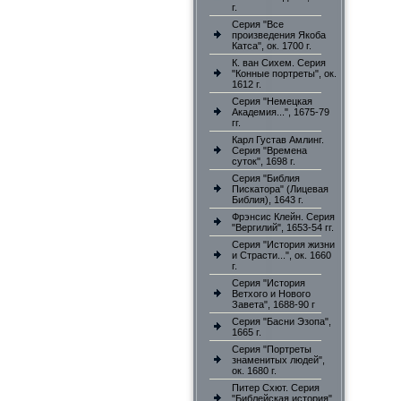
г.
Серия "Все
произведения Якоба
Катса", ок. 1700 г.
К. ван Сихем. Серия
"Конные портреты", ок.
1612 г.
Серия "Немецкая
Академия...", 1675-79
гг.
Карл Густав Амлинг.
Серия "Времена
суток", 1698 г.
Серия "Библия
Пискатора" (Лицевая
Библия), 1643 г.
Фрэнсис Клейн. Серия
"Вергилий", 1653-54 гг.
Серия "История жизни
и Страсти...", ок. 1660
г.
Серия "История
Ветхого и Нового
Завета", 1688-90 г
Серия "Басни Эзопа",
1665 г.
Серия "Портреты
знаменитых людей",
ок. 1680 г.
Питер Схют. Серия
"Библейская история"