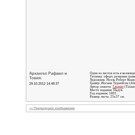
Архангел Рафаил и
Один из листов есть в коллекц
Техника: офорт, резцовая грав
Товия.
Художник:
Ноэль Роберт Кошен
Гравёр: Иоганн Турнейсен (Jo
29.10.2012 14:48:37
Тициан
Автор сюжета:
(Tizian
Место издания: Падуя.
Год издания: 1691.
Размер листа: 25х37 см.
<< Предыдущее изображение