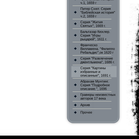
ч.1, 1659 г
Питер Схют. Серия
"Библейская история"
ч.2, 1659 г
Серия "Жития
Святых", 1669 г.
Бальтазар Кюхлер.
Серия "Игры
рыцарей", 1611 г.
Франческо
Вилламена. "Филиппо
Ребальдис",ок 1620 г
Серия "Развлечение
джентльмена", 1686 г.
Серия "Картины
избранные и
описанные", 1691 г.
Абрахам Мунтинг.
Серия "Подробное
описание.", 1696
Гравюры неизвестных
авторов 17 века
Архив
Прочее