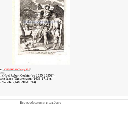
Британского музея
ии
!
юра.
 (Noel Robert Cochin (до 1655-1695?)).
hann Jacob Thourneysen (1636-1711))
.
o Vecellio (1489/90-1576))
.
Все изображения в альбоме