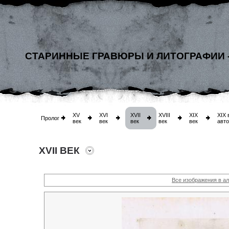
СТАРИННЫЕ ГРАВЮРЫ И ЛИТОГРАФИИ 
XV
XVI
XVII
XVIII
XIX
XIX 
Пролог
век
век
век
век
век
авт
XVII ВЕК
Все изображения в а